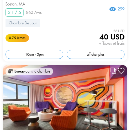
Boston, MA
299
3.1 / 5
860 Avis
Chambre De Jour
56 USD
40 USD
0.75 Jetons
+ Taxes et frais
10am - 3pm
afficher plus
Bureau dans la chambre