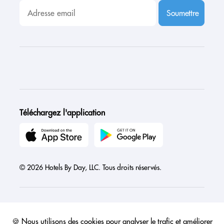
Soumettre
Téléchargez l'application
© 2026 Hotels By Day, LLC. Tous droits réservés.
🍪 Nous utilisons des cookies pour analyser le trafic et améliorer
Austria
Canada
France
Germany
India
Ireland
Israel