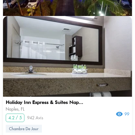
Holiday Inn Express & Suites Nap...
Naples, FL
99
4.2 / 5
942 Avis
Chambre De Jour