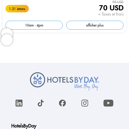
98 USD
70 USD
1.31 Jetons
+ Taxes et frais
10am - 4pm
afficher plus
HotelsByDay