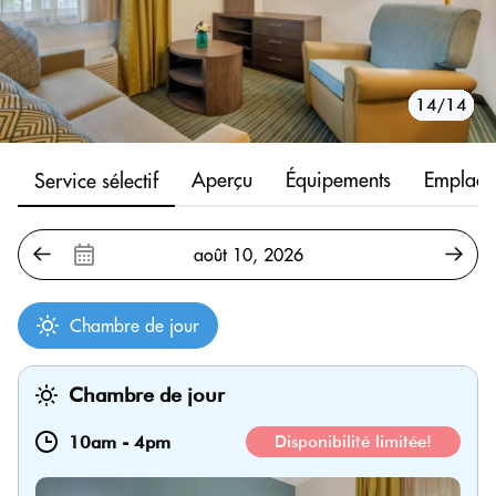
10/14
11/14
12/14
13/14
14/14
1/14
2/14
3/14
4/14
5/14
6/14
7/14
8/14
9/14
Aperçu
Équipements
Emplace
Service sélectif
Chambre de jour
Chambre de jour
10am
-
4pm
Disponibilité limitée!