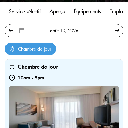
Aperçu
Équipements
Emplace
Service sélectif
Chambre de jour
Chambre de jour
10am
-
5pm