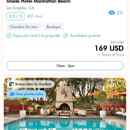
Shade Hotel Manhattan Beach
Los Angeles, CA
231
4.5 / 5
481 Avis
Chambre De Jour
Boutique
Payez plus tard à la propriété
Annulation gratuite
237 USD
169 USD
+ Taxes et frais
10am - 3pm
Bureau dans la chambre
Pass piscine inclus