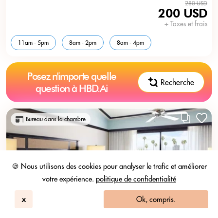
280 USD
200 USD
+ Taxes et frais
11am - 5pm
8am - 2pm
8am - 4pm
Posez n'importe quelle
Recherche
question à HBD.Ai
Bureau dans la chambre
🍪 Nous utilisons des cookies pour analyser le trafic et améliorer
votre expérience.
politique de confidentialité
x
Ok, compris.