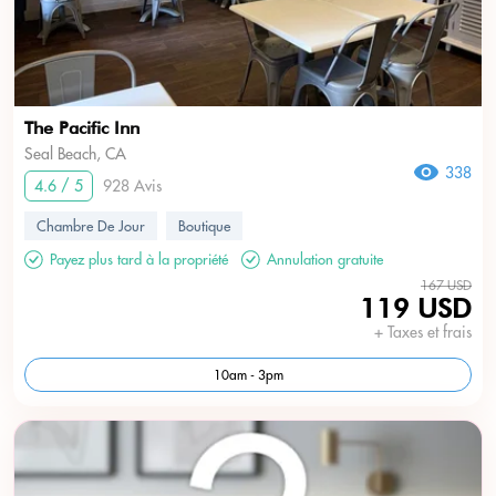
The Pacific Inn
Seal Beach, CA
338
4.6 / 5
928 Avis
Chambre De Jour
Boutique
Payez plus tard à la propriété
Annulation gratuite
167 USD
119 USD
+ Taxes et frais
USD
???
10am - 3pm