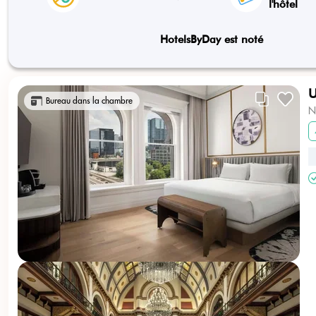
l'hôtel
HotelsByDay est noté
U
Bureau dans la chambre
N