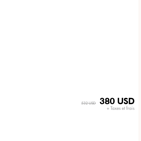
380 USD
532 USD
+ Taxes et frais