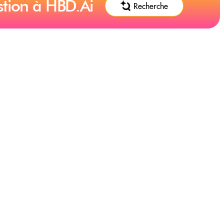
stion à HBD.Ai
Recherche