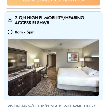
Réserver 2 QUEEN BEDS HIGH FLOOR
2 QN HIGH FL MOBILITY/HEARING
ACCESS RI SHWR
8am
-
5pm
VIS FIREALRM/DOOR/PHN ALRT;WIFI AVAIL-LUXURY