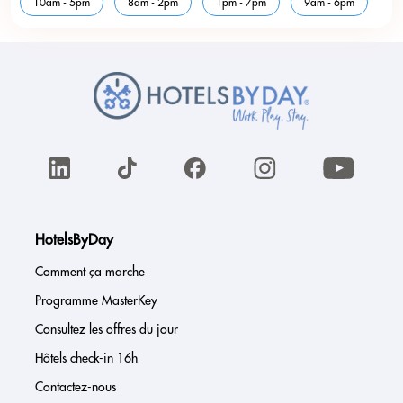
10am - 5pm
8am - 2pm
1pm - 7pm
9am - 6pm
HotelsByDay
Comment ça marche
Programme MasterKey
Consultez les offres du jour
Hôtels check-in 16h
Contactez-nous