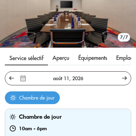
1/7
2/7
3/7
4/7
5/7
6/7
7/7
Aperçu
Équipements
Emplace
Service sélectif
Chambre de jour
Chambre de jour
10am
-
6pm