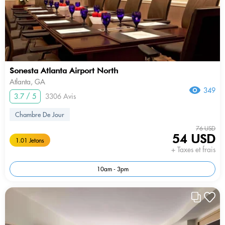
Sonesta Atlanta Airport North
Atlanta, GA
349
3.7 / 5
3306 Avis
Chambre De Jour
76 USD
54 USD
1.01 Jetons
+ Taxes et frais
10am - 3pm