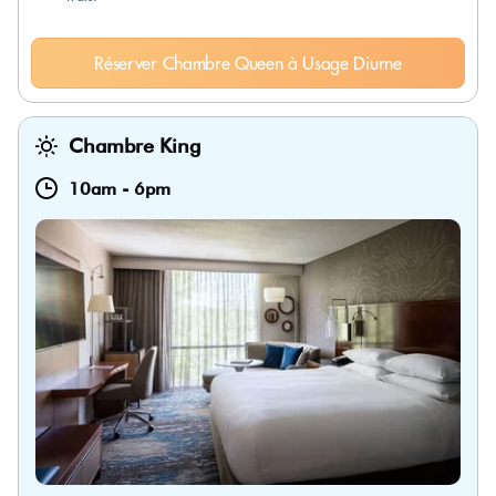
Réserver Chambre Queen à Usage Diurne
Chambre King
10am
-
6pm