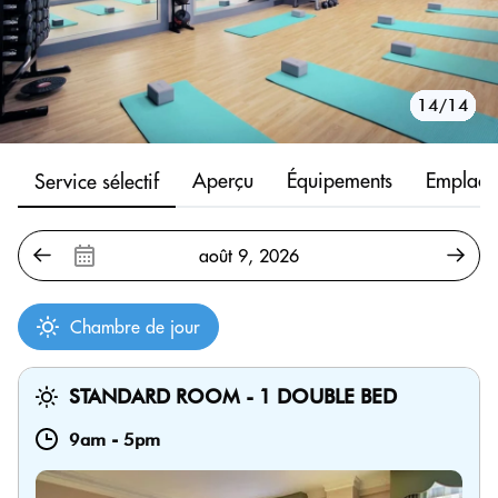
10/14
11/14
12/14
13/14
14/14
1/14
2/14
3/14
4/14
5/14
6/14
7/14
8/14
9/14
Aperçu
Équipements
Emplace
Service sélectif
Chambre de jour
STANDARD ROOM - 1 DOUBLE BED
9am
-
5pm