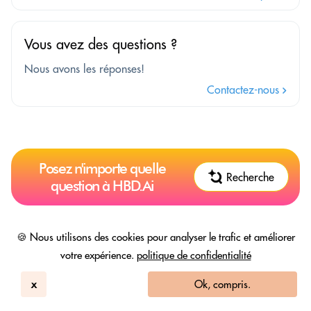
Vous avez des questions ?
Nous avons les réponses!
Contactez-nous
Posez n'importe quelle
Recherche
question à HBD.Ai
🍪 Nous utilisons des cookies pour analyser le trafic et améliorer
Hôtels à proximité
votre expérience.
politique de confidentialité
x
Ok, compris.
Bureau dans la chambre