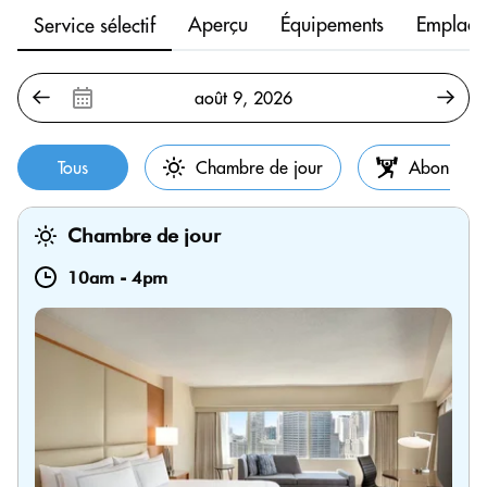
Aperçu
Équipements
Emplace
Service sélectif
Tous
Chambre de jour
Abonneme
Chambre de jour
10am
-
4pm