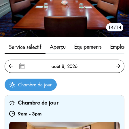
10/14
11/14
12/14
13/14
14/14
1/14
2/14
3/14
4/14
5/14
6/14
7/14
8/14
9/14
Aperçu
Équipements
Emplace
Service sélectif
Chambre de jour
Chambre de jour
9am
-
3pm