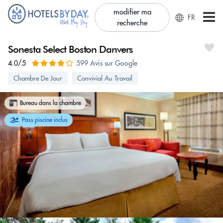
modifier ma
FR
recherche
Sonesta Select Boston Danvers
4.0/5
599 Avis sur Google
Chambre De Jour
Convivial Au Travail
Bureau dans la chambre
Pass piscine inclus