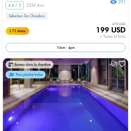
251
4.4 / 5
2256 Avis
Sélection De Chambre
279 USD
199 USD
3.73 Jetons
+ Taxes et frais
10am - 4pm
Bureau dans la chambre
Pass piscine inclus