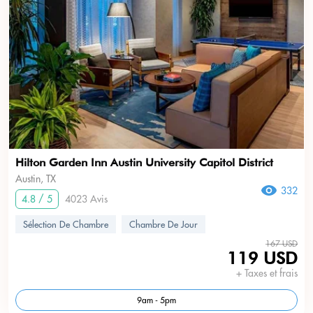
Hilton Garden Inn Austin University Capitol District
Austin, TX
332
4.8 / 5
4023 Avis
Sélection De Chambre
Chambre De Jour
167 USD
119 USD
+ Taxes et frais
9am - 5pm