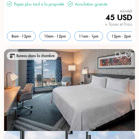
Payez plus tard à la propriété
Annulation gratuite
63 USD
45 USD
+ Taxes et frais
8am - 12pm
10am - 12pm
11am - 1pm
12pm - 2pm
Bureau dans la chambre