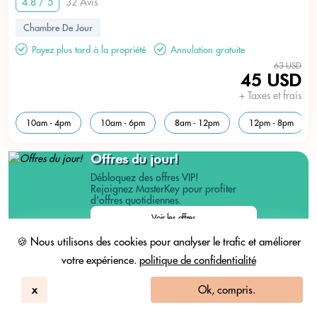
4.8 / 5
32 Avis
Chambre De Jour
Payez plus tard à la propriété
Annulation gratuite
63 USD
45 USD
+ Taxes et frais
10am - 4pm
10am - 6pm
8am - 12pm
12pm - 8pm
Offres du jour!
Débloquez des offres VIP!
Rejoignez MasterKey pour profiter
d'offres quotidiennes.
Voir les offres
🍪 Nous utilisons des cookies pour analyser le trafic et améliorer
NOUVEAU
votre expérience.
politique de confidentialité
Pass piscine inclus
x
Ok, compris.