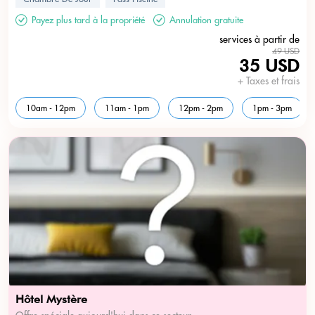
Payez plus tard à la propriété
Annulation gratuite
services à partir de
USD
49 USD
???
35 USD
+ Taxes et frais
10am - 12pm
11am - 1pm
12pm - 2pm
1pm - 3pm
Hôtel Mystère