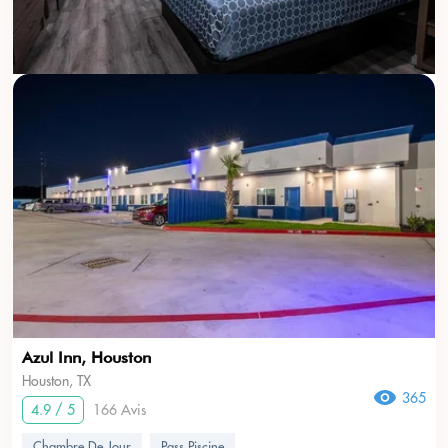
Azul Inn, Houston
Houston, TX
365
4.9 / 5
166 Avis
Chambre De Jour
Pass Piscine