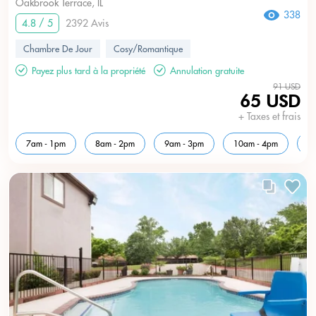
Oakbrook Terrace, IL
338
4.8 / 5
2392 Avis
Chambre De Jour
Cosy/Romantique
Payez plus tard à la propriété
Annulation gratuite
91 USD
65 USD
+ Taxes et frais
7am - 1pm
8am - 2pm
9am - 3pm
10am - 4pm
1