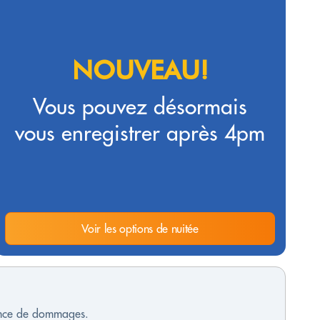
NOUVEAU!
Vous pouvez désormais
vous enregistrer après 4pm
Voir les options de nuitée
sence de dommages.