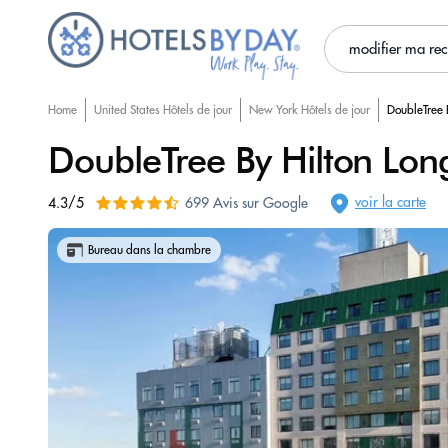
modifier ma re
Home
United States Hôtels de jour
New York Hôtels de jour
DoubleTree B
DoubleTree By Hilton Long
voir la carte
4.3/5
699 Avis sur Google
Bureau dans la chambre