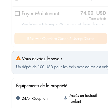
Payer Maintenant:
74.00 USD
+ Taxes et frais
Annulation gratuite jusqu'à 25 heures avant l'heure d'arrivée.
Réserver Chambre Queen à Usage Diurne
Vous devriez le savoir
Un dépôt de 100 USD pour les frais accessoires est exig
Équipements de la propriété
Accès en fauteuil
24/7 Réception
roulant