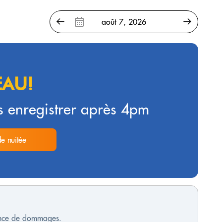
AU!
 enregistrer après 4pm
de nuitée
sence de dommages.