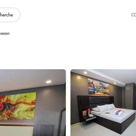
cherche
C
loocan