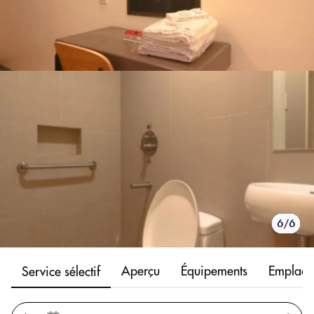
1/6
2/6
3/6
4/6
5/6
6/6
Aperçu
Équipements
Emplace
Service sélectif