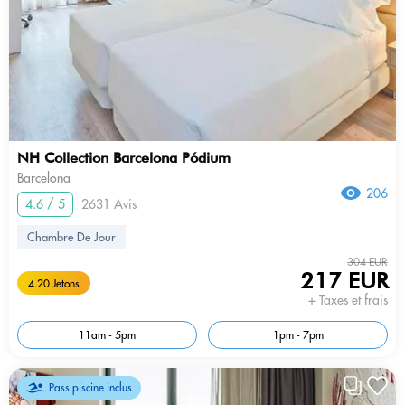
NH Collection Barcelona Pódium
Barcelona
206
4.6 / 5
2631 Avis
Chambre De Jour
304 EUR
217 EUR
4.20 Jetons
+ Taxes et frais
11am - 5pm
1pm - 7pm
Pass piscine inclus