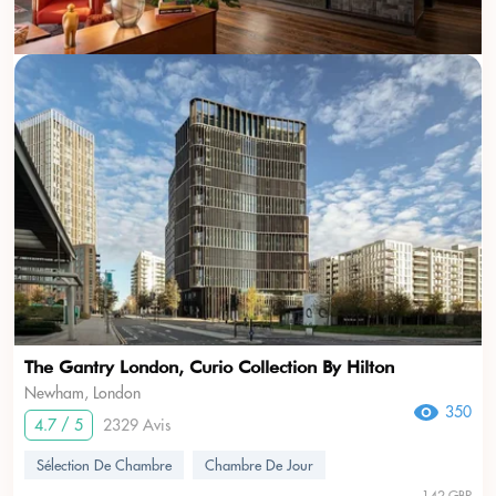
The Gantry London, Curio Collection By Hilton
Newham, London
350
4.7 / 5
2329 Avis
Sélection De Chambre
Chambre De Jour
142 GBP