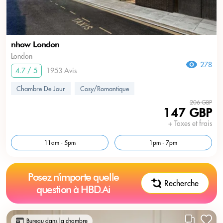
nhow London
London
278
4.7 / 5
1953 Avis
Chambre De Jour
Cosy/Romantique
206 GBP
147 GBP
+ Taxes et frais
11am - 5pm
1pm - 7pm
Posez n'importe quelle
Recherche
question à HBD.Ai
Bureau dans la chambre