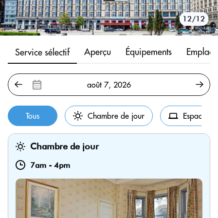
10/12
11/12
12/12
1/12
2/12
3/12
4/12
5/12
6/12
7/12
8/12
9/12
Aperçu
Équipements
Emplace
Service sélectif
Tous
Chambre de jour
Espace de 
Chambre de jour
7am
-
4pm