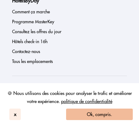
HotelsByDay
Comment ça marche
Programme MasterKey
Consultez les offres du jour
Hôtels check-in 16h
Contactez-nous
Tous les emplacements
À propos de nous
🍪 Nous utilisons des cookies pour analyser le trafic et améliorer
votre expérience.
politique de confidentialité
Presse
Page investisseur
x
Ok, compris.
Avis
FAQs