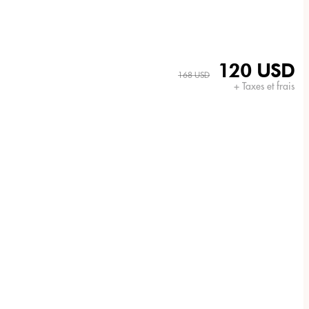
120 USD
168 USD
+ Taxes et frais