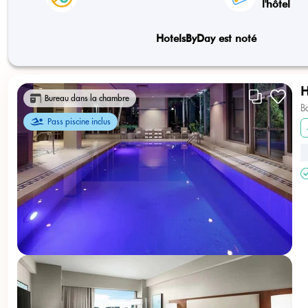
l'hôtel
HotelsByDay est noté
H
Bureau dans la chambre
B
Pass piscine inclus