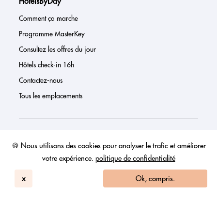
HotelsByDay
Comment ça marche
Programme MasterKey
Consultez les offres du jour
Hôtels check-in 16h
Contactez-nous
Tous les emplacements
À propos de nous
🍪 Nous utilisons des cookies pour analyser le trafic et améliorer
votre expérience.
politique de confidentialité
Presse
Page investisseur
x
Ok, compris.
Avis
FAQs