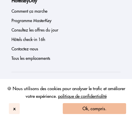
HotelsByDay
Comment ça marche
Programme MasterKey
Consultez les offres du jour
Hôtels check-in 16h
Contactez-nous
Tous les emplacements
À propos de nous
🍪 Nous utilisons des cookies pour analyser le trafic et améliorer
votre expérience.
politique de confidentialité
Presse
Page investisseur
x
Ok, compris.
Avis
FAQs