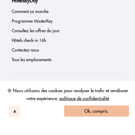
HotelsByDay
Comment ça marche
Programme MasterKey
Consultez les offres du jour
Hôtels check-in 16h
Contactez-nous
Tous les emplacements
À propos de nous
🍪 Nous utilisons des cookies pour analyser le trafic et améliorer
votre expérience.
politique de confidentialité
Presse
Page investisseur
x
Ok, compris.
Avis
FAQs