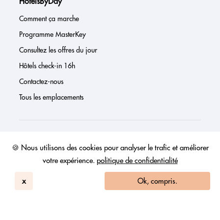
HotelsByDay
Comment ça marche
Programme MasterKey
Consultez les offres du jour
Hôtels check-in 16h
Contactez-nous
Tous les emplacements
À propos de nous
🍪 Nous utilisons des cookies pour analyser le trafic et améliorer
votre expérience.
politique de confidentialité
Presse
Page investisseur
x
Ok, compris.
Avis
FAQs