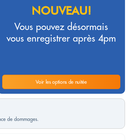
NOUVEAU!
Vous pouvez désormais
vous enregistrer après 4pm
Voir les options de nuitée
sence de dommages.