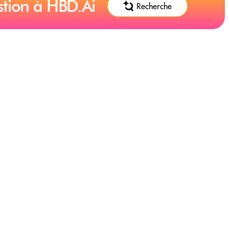
stion à HBD.Ai
Recherche