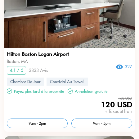
Hilton Boston Logan Airport
Boston, MA
327
4.1 / 5
3833 Avis
Chambre De Jour
Convivial Au Travail
Payez plus tard à la propriété
Annulation gratuite
168 USD
120 USD
+ Taxes et frais
9am - 2pm
9am - 5pm