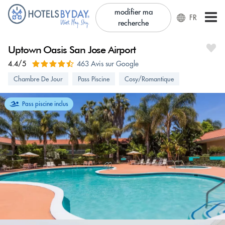
modifier ma
FR
recherche
Uptown Oasis San Jose Airport
4.4/5
463 Avis sur Google
Chambre De Jour
Pass Piscine
Cosy/Romantique
Pass piscine inclus