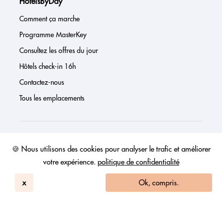
HotelsByDay
Comment ça marche
Programme MasterKey
Consultez les offres du jour
Hôtels check-in 16h
Contactez-nous
Tous les emplacements
À propos de nous
🍪 Nous utilisons des cookies pour analyser le trafic et améliorer
votre expérience.
politique de confidentialité
Presse
Page investisseur
x
Ok, compris.
Avis
FAQs