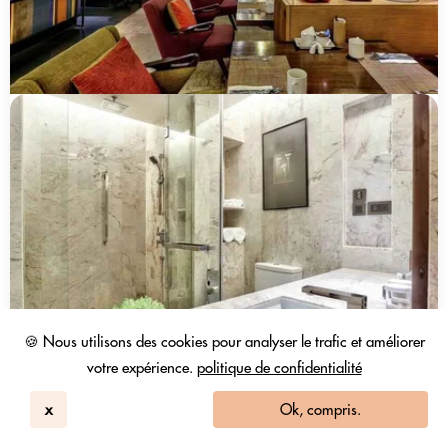
🍪 Nous utilisons des cookies pour analyser le trafic et améliorer
votre expérience.
politique de confidentialité
DoubleTree By Hilton Sukhumvit B...
Bangkok
x
Ok, compris.
257
4.3 / 5
2528 Avis