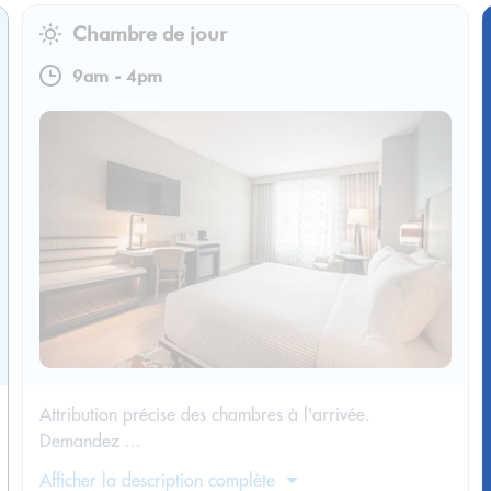
Chambre de jour
9am
-
4pm
Attribution précise des chambres à l'arrivée.
Demandez ...
Afficher la description complète