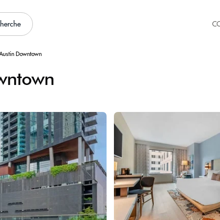
cherche
C
 Austin Downtown
owntown