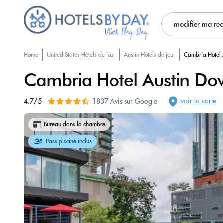
modifier ma re
Home
United States Hôtels de jour
Austin Hôtels de jour
Cambria Hotel
Cambria Hotel Austin D
voir la carte
4.7/5
1837 Avis sur Google
Bureau dans la chambre
Pass piscine inclus