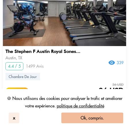
The Stephen F Austin Royal Sones...
Austin, TX
339
4.4 / 5
1499 Avis
Chambre De Jour
36 USD
26 USD
0.49 Jetons
+ Taxes et frais
🍪 Nous utilisons des cookies pour analyser le trafic et améliorer
votre expérience.
politique de confidentialité
11am - 5pm
afficher plus
x
Ok, compris.
Pass piscine inclus