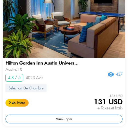
Hilton Garden Inn Austin Univers...
Austin, TX
437
4.8 / 5
4023 Avis
Sélection De Chambre
184 USD
131 USD
2.46 Jetons
+ Taxes et frais
9am - 5pm