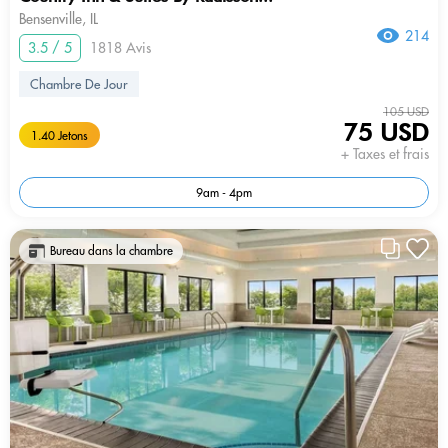
Bensenville, IL
214
3.5 / 5
1818 Avis
Chambre De Jour
105 USD
75 USD
1.40 Jetons
+ Taxes et frais
9am - 4pm
Bureau dans la chambre