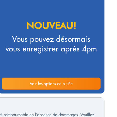
NOUVEAU!
Vous pouvez désormais
vous enregistrer après 4pm
Voir les options de nuitée
ment remboursable en l’absence de dommages. Veuillez