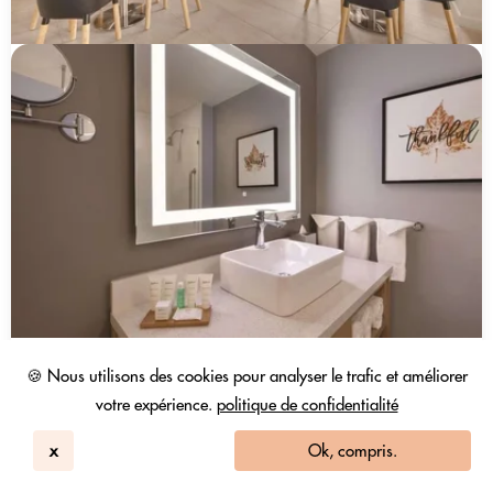
Radisson Hotel Atlanta Airport
🍪 Nous utilisons des cookies pour analyser le trafic et améliorer
College Park, GA
420
votre expérience.
politique de confidentialité
4.0 / 5
1839 Avis
x
Ok, compris.
Chambre De Jour
25 USD