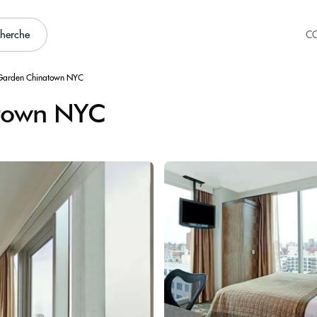
cherche
C
arden Chinatown NYC
town NYC