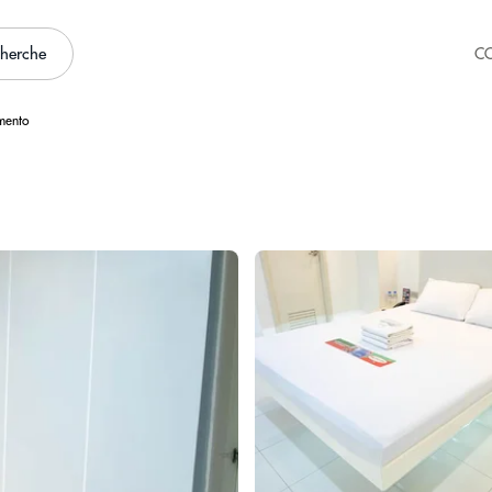
cherche
C
mento