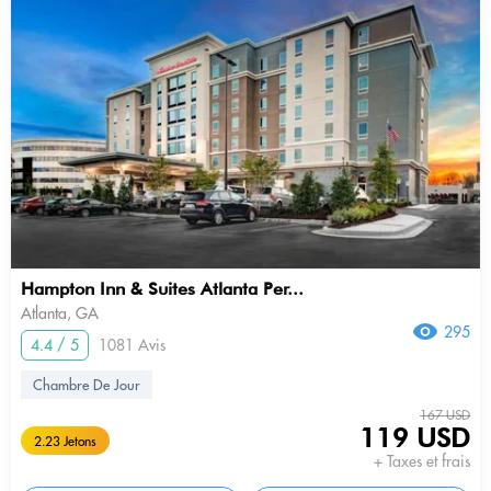
Hampton Inn & Suites Atlanta Per...
Atlanta, GA
295
4.4 / 5
1081 Avis
Chambre De Jour
167 USD
119 USD
2.23 Jetons
+ Taxes et frais