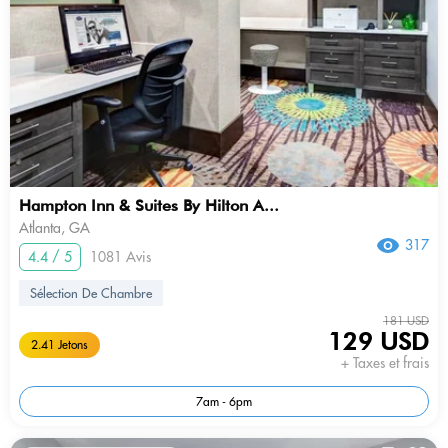
Hampton Inn & Suites By Hilton A...
Atlanta, GA
317
4.4 / 5
1081 Avis
Sélection De Chambre
181 USD
129 USD
2.41 Jetons
+ Taxes et frais
7am - 6pm