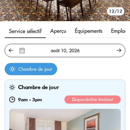
10/12
11/12
12/12
1/12
2/12
3/12
4/12
5/12
6/12
7/12
8/12
9/12
Aperçu
Équipements
Emplace
Service sélectif
Chambre de jour
Chambre de jour
9am
-
3pm
Disponibilité limitée!