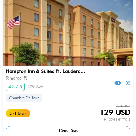
Hampton Inn & Suites Ft. Lauderd...
Tamarac, FL
188
4.3 / 5
829 Avis
Chambre De Jour
181 USD
129 USD
2.41 Jetons
+ Taxes et frais
10am - 3pm