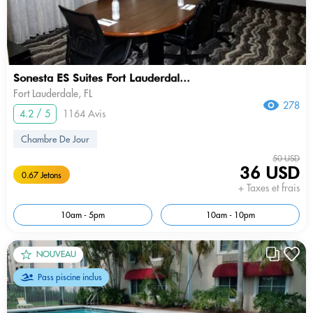
Sonesta ES Suites Fort Lauderdal...
Fort Lauderdale, FL
278
4.2 / 5
1164 Avis
Chambre De Jour
50 USD
36 USD
0.67 Jetons
+ Taxes et frais
10am - 5pm
10am - 10pm
NOUVEAU
Pass piscine inclus