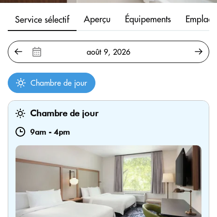
Aperçu
Équipements
Emplace
Service sélectif
Chambre de jour
Chambre de jour
9am
-
4pm