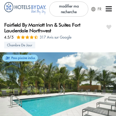
modifier ma
FR
recherche
Fairfield By Marriott Inn & Suites Fort
Lauderdale Northwest
4.5/5
317 Avis sur Google
Chambre De Jour
Pass piscine inclus